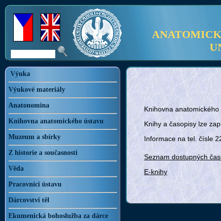
ANATOMICKÝ
U
Výuka
Výukové materiály
Anatonomina
Knihovna anatomického ú
Knihovna anatomického ústavu
Knihy a časopisy lze zap
Muzeum a sbírky
Informace na tel. čísle 
Z historie a současnosti
Seznam dostupných čas
Věda
E-knihy
Pracovníci ústavu
Dárcovství těl
Ekumenická bohoslužba za dárce