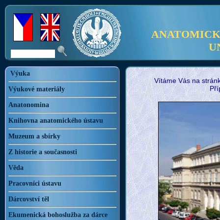
ANATOMICKÝ
U
Výuka
Vítáme Vás na stránk
Pří
Výukové materiály
Anatonomina
Knihovna anatomického ústavu
Muzeum a sbírky
Z historie a současnosti
Věda
Pracovníci ústavu
Dárcovství těl
Ekumenická bohoslužba za dárce